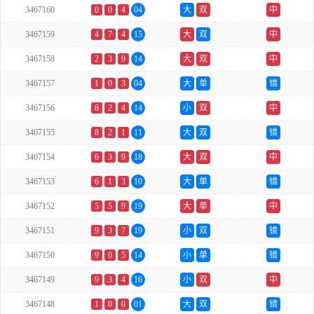
3467160
0
0
4
04
大
双
中
3467159
4
7
4
15
大
双
中
3467158
2
3
9
14
大
双
中
3467157
1
0
3
04
大
单
错
3467156
8
2
4
14
小
双
中
3467155
8
2
1
11
大
双
错
3467154
6
3
9
18
大
双
中
3467153
6
1
3
10
大
单
错
3467152
5
5
9
19
大
单
中
3467151
9
3
7
19
小
双
错
3467150
9
0
5
14
小
单
错
3467149
9
3
4
16
小
双
中
3467148
1
0
0
01
大
双
错