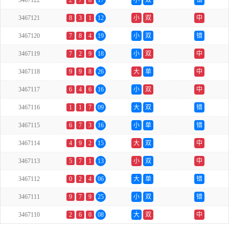
3467122
2
7
8
17
小
双
错
3467121
8
3
1
12
小
双
中
3467120
7
8
4
19
小
双
错
3467119
7
2
9
18
小
双
中
3467118
9
9
8
26
大
单
中
3467117
6
4
6
16
小
双
中
3467116
1
1
7
09
大
双
错
3467115
6
7
3
16
小
单
错
3467114
4
9
2
15
大
双
中
3467113
5
7
1
13
小
双
中
3467112
0
2
4
06
大
单
错
3467111
9
7
9
25
小
双
错
3467110
2
6
0
08
大
双
中