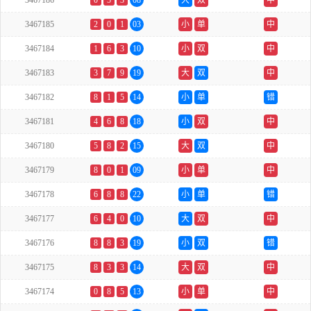
3467186
0
5
3
08
大
双
中
3467185
2
0
1
03
小
单
中
3467184
1
6
3
10
小
双
中
3467183
3
7
9
19
大
双
中
3467182
8
1
5
14
小
单
错
3467181
4
6
8
18
小
双
中
3467180
5
8
2
15
大
双
中
3467179
8
0
1
09
小
单
中
3467178
6
8
8
22
小
单
错
3467177
6
4
0
10
大
双
中
3467176
8
8
3
19
小
双
错
3467175
8
3
3
14
大
双
中
3467174
0
8
5
13
小
单
中