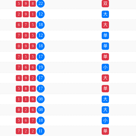
22
双
5
9
8
12
大
2
9
1
18
大
6
7
5
12
单
7
0
5
18
单
0
9
9
17
单
7
5
5
19
小
7
6
6
17
大
6
9
2
17
单
5
8
4
08
大
1
1
6
08
大
0
2
6
18
小
5
6
7
11
单
7
2
2