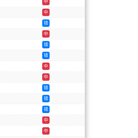
中
中
错
中
错
错
中
中
错
错
错
中
中