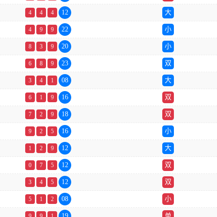
12
大
4
4
4
22
小
4
9
9
20
小
8
3
9
23
双
6
8
9
08
大
3
4
1
16
双
6
1
9
18
双
7
2
9
16
小
9
2
5
12
大
1
2
9
12
双
0
7
5
12
双
3
4
5
08
小
5
1
2
19
单
9
9
1