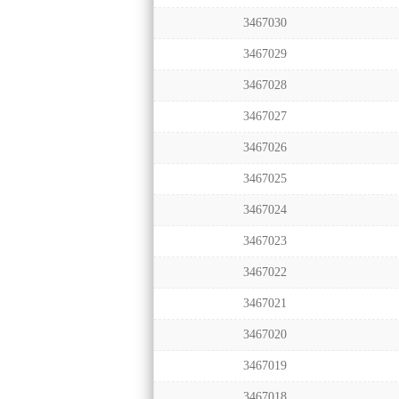
3467030
3467029
3467028
3467027
3467026
3467025
3467024
3467023
3467022
3467021
3467020
3467019
3467018