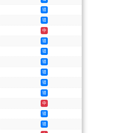
错
错
中
错
错
错
错
错
错
中
错
错