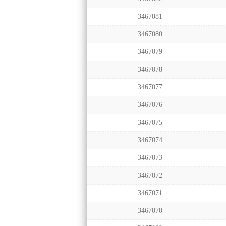
3467081
3467080
3467079
3467078
3467077
3467076
3467075
3467074
3467073
3467072
3467071
3467070