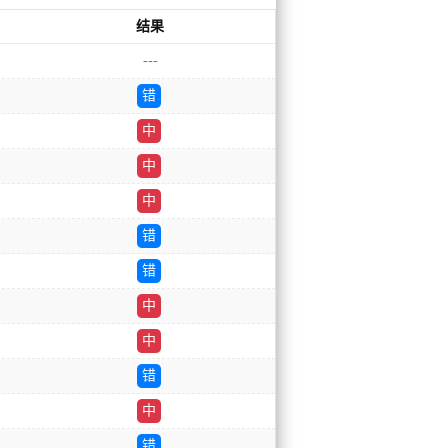
结果
---
错
中
中
中
错
错
中
中
错
中
错