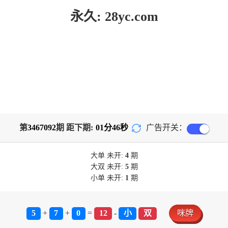
永久: 28yc.com
第
3467092
期 距下期:
01
分
46
秒
广告开关：
大单
未开:
4
期
大双
未开:
5
期
小单
未开:
1
期
5
+
7
+
0
=
12
-
小
双
咪牌