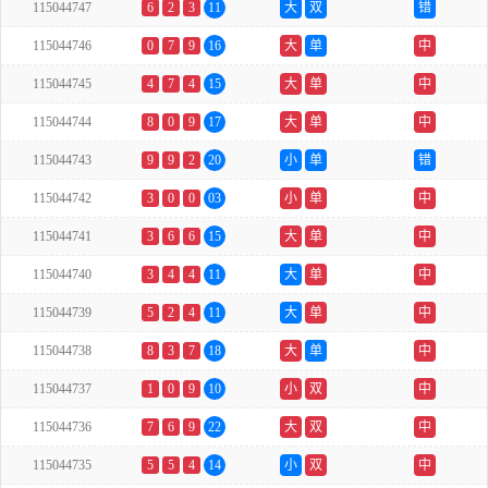
115044747
6
2
3
11
大
双
错
115044746
0
7
9
16
大
单
中
115044745
4
7
4
15
大
单
中
115044744
8
0
9
17
大
单
中
115044743
9
9
2
20
小
单
错
115044742
3
0
0
03
小
单
中
115044741
3
6
6
15
大
单
中
115044740
3
4
4
11
大
单
中
115044739
5
2
4
11
大
单
中
115044738
8
3
7
18
大
单
中
115044737
1
0
9
10
小
双
中
115044736
7
6
9
22
大
双
中
115044735
5
5
4
14
小
双
中