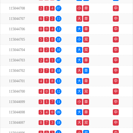
115044708
2
1
4
07
小
单
中
115044707
6
7
2
15
大
单
中
115044706
0
9
4
13
大
单
中
115044705
5
5
8
18
小
双
中
115044704
8
2
0
10
大
双
中
115044703
2
4
1
07
大
单
中
115044702
3
7
8
18
大
单
中
115044701
4
1
8
13
大
单
中
115044700
4
0
8
12
大
双
中
115044699
3
1
7
11
小
单
中
115044698
5
4
0
09
大
单
中
115044697
8
7
3
18
大
双
中