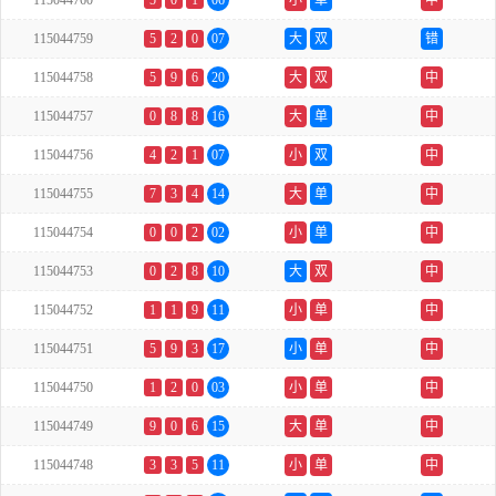
115044760
5
0
1
06
小
单
中
115044759
5
2
0
07
大
双
错
115044758
5
9
6
20
大
双
中
115044757
0
8
8
16
大
单
中
115044756
4
2
1
07
小
双
中
115044755
7
3
4
14
大
单
中
115044754
0
0
2
02
小
单
中
115044753
0
2
8
10
大
双
中
115044752
1
1
9
11
小
单
中
115044751
5
9
3
17
小
单
中
115044750
1
2
0
03
小
单
中
115044749
9
0
6
15
大
单
中
115044748
3
3
5
11
小
单
中