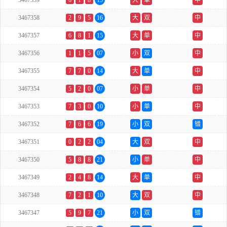
3467359
6
1
8
15
大
单
中
3467358
2
9
5
16
大
双
中
3467357
6
8
1
15
大
单
中
3467356
1
1
5
07
小
双
中
3467355
7
7
0
14
大
单
中
3467354
5
2
0
07
小
单
中
3467353
7
3
0
10
小
单
中
3467352
7
6
6
19
小
双
错
3467351
0
2
2
04
大
双
中
3467350
5
8
8
21
小
单
中
3467349
2
4
8
14
大
单
中
3467348
7
2
1
10
大
双
中
3467347
5
9
7
21
小
双
错