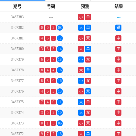
期号
号码
预测
结果
3467383
---
小
单
---
3467382
0
6
2
08
大
单
错
3467381
4
5
3
12
小
双
中
3467380
3
8
3
14
大
单
中
3467379
6
5
7
18
小
双
中
3467378
8
4
4
16
大
单
中
3467377
8
8
0
16
小
双
中
3467376
4
6
3
13
小
双
中
3467375
7
4
0
11
大
单
中
3467374
3
5
2
10
大
双
中
3467373
0
1
5
06
小
双
中
3467372
9
7
2
18
大
单
中