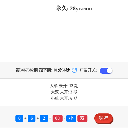
永久: 28yc.com
第
3467382
期 距下期:
01
分
56
秒
广告开关：
大单
未开:
12
期
大双
未开:
2
期
小单
未开:
6
期
0
6
2
08
小
双
咪牌
+
+
=
-