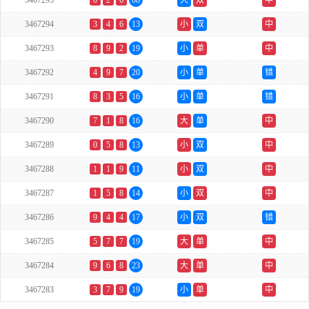
3467295
0
2
6
08
大
双
中
3467294
3
4
6
13
小
双
中
3467293
8
9
2
19
小
单
中
3467292
4
9
7
20
小
单
错
3467291
8
3
5
16
小
单
错
3467290
7
1
8
16
大
单
中
3467289
0
5
8
13
小
双
中
3467288
1
1
9
11
小
双
中
3467287
1
5
8
14
小
双
中
3467286
9
4
4
17
小
双
错
3467285
5
7
7
19
大
单
中
3467284
9
6
8
23
大
单
中
3467283
3
7
9
19
小
单
中