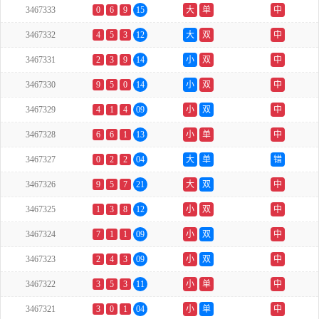
3467333
0
6
9
15
大
单
中
3467332
4
5
3
12
大
双
中
3467331
2
3
9
14
小
双
中
3467330
9
5
0
14
小
双
中
3467329
4
1
4
09
小
双
中
3467328
6
6
1
13
小
单
中
3467327
0
2
2
04
大
单
错
3467326
9
5
7
21
大
双
中
3467325
1
3
8
12
小
双
中
3467324
7
1
1
09
小
双
中
3467323
2
4
3
09
小
双
中
3467322
3
5
3
11
小
单
中
3467321
3
0
1
04
小
单
中