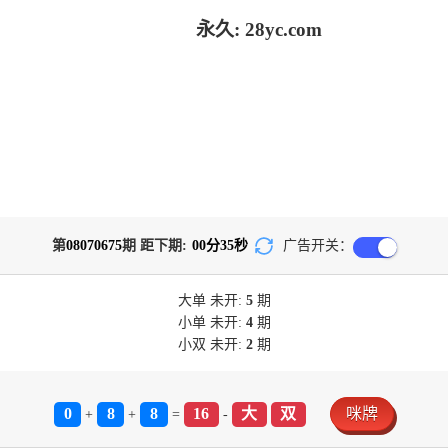
永久: 28yc.com
第
08070675
期 距下期:
00
分
35
秒
广告开关：
大单
未开:
5
期
小单
未开:
4
期
小双
未开:
2
期
0
8
8
16
大
双
咪牌
+
+
=
-