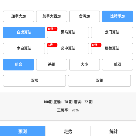
加拿大28
加拿大西28
台湾28
比特币28
白虎算法
黑马算法
龙门算法
木白算法
必中算法
瑞兽算法
组合
杀组
大小
单双
双项
双组
100期 正确：78 期 错误：22 期
正确率：78%
预测
走势
统计