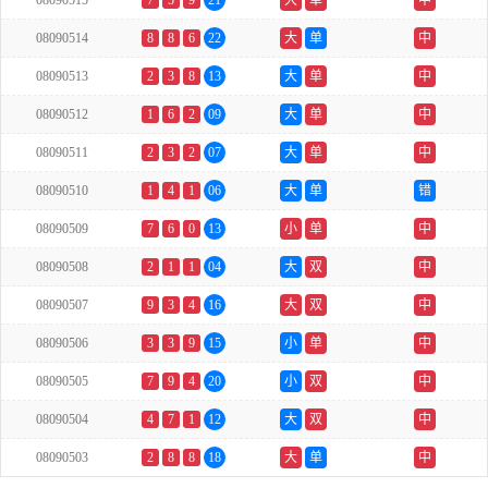
08090515
7
5
9
21
大
单
中
08090514
8
8
6
22
大
单
中
08090513
2
3
8
13
大
单
中
08090512
1
6
2
09
大
单
中
08090511
2
3
2
07
大
单
中
08090510
1
4
1
06
大
单
错
08090509
7
6
0
13
小
单
中
08090508
2
1
1
04
大
双
中
08090507
9
3
4
16
大
双
中
08090506
3
3
9
15
小
单
中
08090505
7
9
4
20
小
双
中
08090504
4
7
1
12
大
双
中
08090503
2
8
8
18
大
单
中