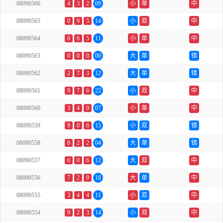
08090566
4
3
2
09
小
单
中
08090565
0
9
5
14
小
双
中
08090564
0
6
5
11
小
单
中
08090563
0
0
0
00
大
单
错
08090562
2
7
3
12
大
单
错
08090561
9
7
6
22
小
双
中
08090560
3
4
0
07
小
单
中
08090559
9
0
6
15
小
双
错
08090558
0
2
2
04
大
单
错
08090557
6
0
6
12
大
双
中
08090556
7
2
9
18
大
单
中
08090555
3
4
4
11
小
双
中
08090554
9
2
3
14
小
双
中