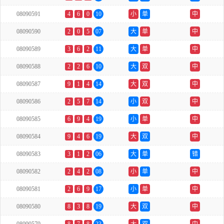
08090591
4
6
0
10
小
单
中
08090590
2
0
5
07
大
单
中
08090589
3
6
2
11
大
单
中
08090588
2
2
6
10
大
双
中
08090587
9
1
4
14
大
双
中
08090586
2
5
7
14
小
双
中
08090585
6
9
4
19
小
单
中
08090584
9
4
6
19
大
双
中
08090583
3
1
2
06
大
单
错
08090582
2
4
2
08
小
单
中
08090581
2
6
9
17
小
单
中
08090580
8
3
8
19
大
双
中