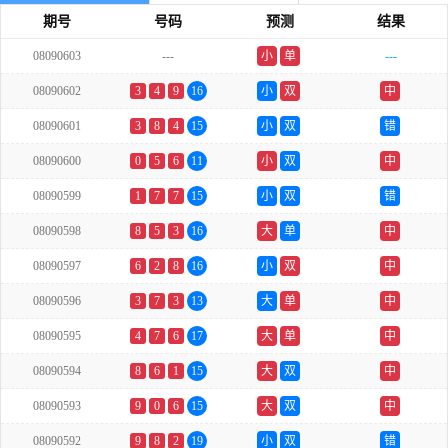
期号
号码
预测
结果
08090603
---
小
单
---
08090602
3
4
9
16
小
双
中
08090601
3
8
4
15
小
双
错
08090600
0
5
6
11
小
双
中
08090599
1
7
7
15
小
双
错
08090598
8
5
3
16
大
单
中
08090597
6
2
8
16
小
双
中
08090596
3
7
3
13
大
单
中
08090595
4
7
6
17
大
单
中
08090594
8
6
1
15
大
双
中
08090593
9
0
6
15
大
双
中
08090592
9
8
2
19
小
双
错