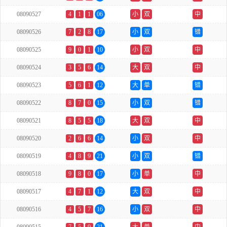
08090527
4
1
1
06
小
双
中
08090526
7
2
8
17
小
双
错
08090525
9
0
1
10
小
双
中
08090524
3
5
6
14
大
双
中
08090523
5
6
1
12
大
单
错
08090522
8
7
0
15
小
双
错
08090521
8
5
5
18
大
双
中
08090520
2
6
6
14
小
双
中
08090519
4
8
9
21
小
双
错
08090518
9
8
0
17
小
单
中
08090517
4
7
1
12
大
双
中
08090516
4
5
7
16
小
双
中