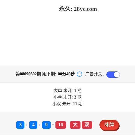
永久: 28yc.com
第
08090602
期 距下期:
00
分
40
秒
广告开关：
大单
未开:
1
期
小单
未开:
2
期
小双
未开:
11
期
3
4
9
16
大
双
咪牌
+
+
=
-