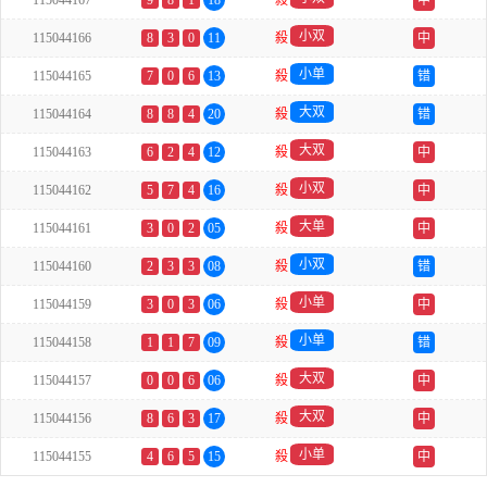
115044167
9
8
1
18
殺
中
小双
115044166
8
3
0
11
殺
中
小单
115044165
7
0
6
13
殺
错
大双
115044164
8
8
4
20
殺
错
大双
115044163
6
2
4
12
殺
中
小双
115044162
5
7
4
16
殺
中
大单
115044161
3
0
2
05
殺
中
小双
115044160
2
3
3
08
殺
错
小单
115044159
3
0
3
06
殺
中
小单
115044158
1
1
7
09
殺
错
大双
115044157
0
0
6
06
殺
中
大双
115044156
8
6
3
17
殺
中
小单
115044155
4
6
5
15
殺
中