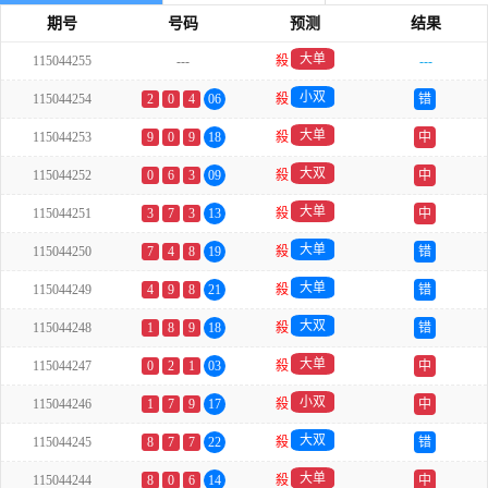
期号
号码
预测
结果
大单
115044255
---
殺
---
小双
115044254
2
0
4
06
殺
错
大单
115044253
9
0
9
18
殺
中
大双
115044252
0
6
3
09
殺
中
大单
115044251
3
7
3
13
殺
中
大单
115044250
7
4
8
19
殺
错
大单
115044249
4
9
8
21
殺
错
大双
115044248
1
8
9
18
殺
错
大单
115044247
0
2
1
03
殺
中
小双
115044246
1
7
9
17
殺
中
大双
115044245
8
7
7
22
殺
错
大单
115044244
8
0
6
14
殺
中