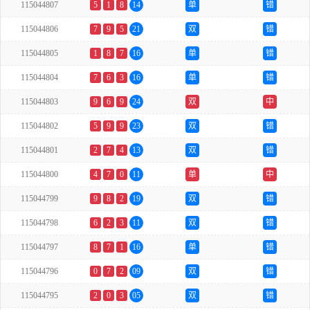
115044807
5
1
8
14
单
错
115044806
7
9
5
21
双
错
115044805
1
8
7
16
单
错
115044804
7
6
3
16
单
错
115044803
9
6
9
24
双
中
115044802
5
9
9
23
双
错
115044801
2
7
4
13
双
错
115044800
4
7
0
11
单
中
115044799
9
8
2
19
双
错
115044798
6
2
3
11
双
错
115044797
8
7
1
16
单
错
115044796
0
7
2
09
双
错
115044795
2
0
3
05
双
错