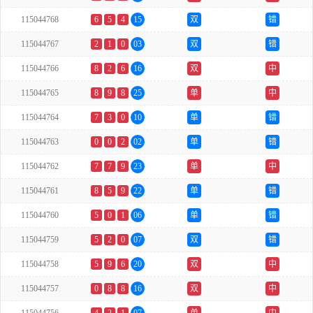
115044768
6
5
4
15
双
错
115044767
2
1
0
03
双
错
115044766
8
2
6
16
双
中
115044765
8
9
8
25
单
中
115044764
7
3
0
10
单
错
115044763
0
0
2
02
单
错
115044762
7
7
9
23
单
中
115044761
8
5
9
22
单
错
115044760
5
0
1
06
单
错
115044759
5
2
0
07
双
错
115044758
5
9
6
20
双
中
115044757
0
8
8
16
双
中