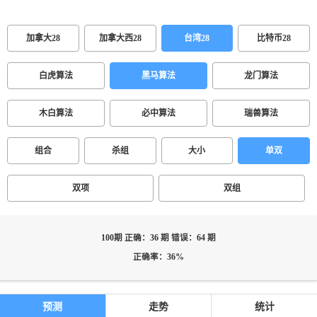
加拿大28
加拿大西28
台湾28
比特币28
白虎算法
黑马算法
龙门算法
木白算法
必中算法
瑞兽算法
组合
杀组
大小
单双
双项
双组
100期 正确：36 期 错误：64 期
正确率：36%
预测
走势
统计