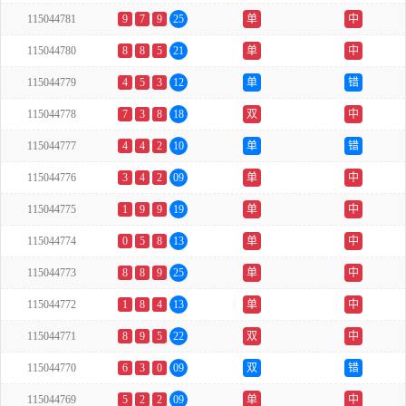
115044781
9
7
9
25
单
中
115044780
8
8
5
21
单
中
115044779
4
5
3
12
单
错
115044778
7
3
8
18
双
中
115044777
4
4
2
10
单
错
115044776
3
4
2
09
单
中
115044775
1
9
9
19
单
中
115044774
0
5
8
13
单
中
115044773
8
8
9
25
单
中
115044772
1
8
4
13
单
中
115044771
8
9
5
22
双
中
115044770
6
3
0
09
双
错
115044769
5
2
2
09
单
中