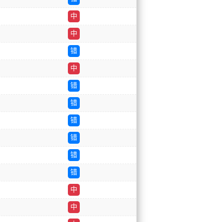
中
中
错
中
错
错
错
错
错
错
中
中