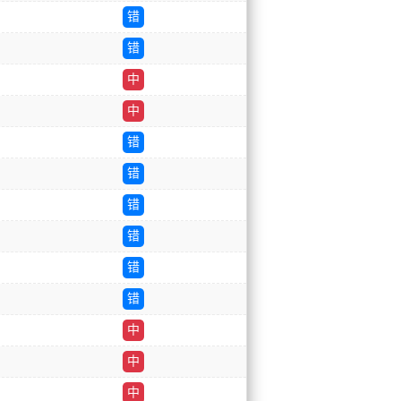
错
错
中
中
错
错
错
错
错
错
中
中
中