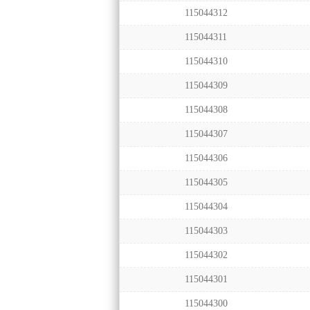
115044312
115044311
115044310
115044309
115044308
115044307
115044306
115044305
115044304
115044303
115044302
115044301
115044300