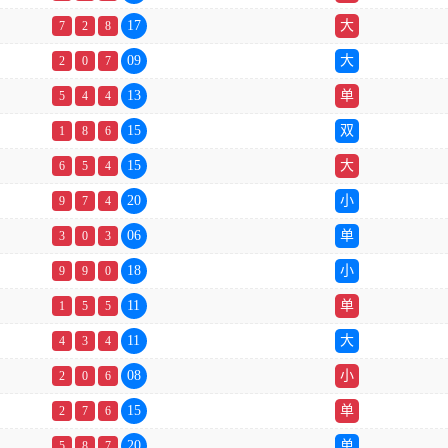
17
大
7
2
8
09
大
2
0
7
13
单
5
4
4
15
双
1
8
6
15
大
6
5
4
20
小
9
7
4
06
单
3
0
3
18
小
9
9
0
11
单
1
5
5
11
大
4
3
4
08
小
2
0
6
15
单
2
7
6
20
单
5
8
7