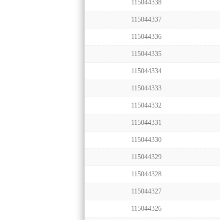
115044338
115044337
115044336
115044335
115044334
115044333
115044332
115044331
115044330
115044329
115044328
115044327
115044326