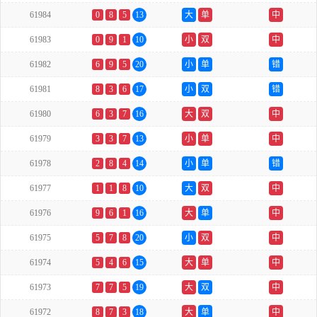
61984
0
8
5
13
大
单
中
61983
0
9
1
10
小
双
中
61982
6
9
5
20
小
单
错
61981
8
3
6
17
小
双
错
61980
6
3
7
16
大
双
中
61979
3
3
7
13
小
单
中
61978
2
8
4
14
小
单
错
61977
1
1
8
10
大
双
中
61976
9
6
1
16
大
单
中
61975
5
7
8
20
小
双
中
61974
5
4
6
15
大
单
中
61973
7
7
5
19
大
双
中
61972
8
7
3
18
大
单
中