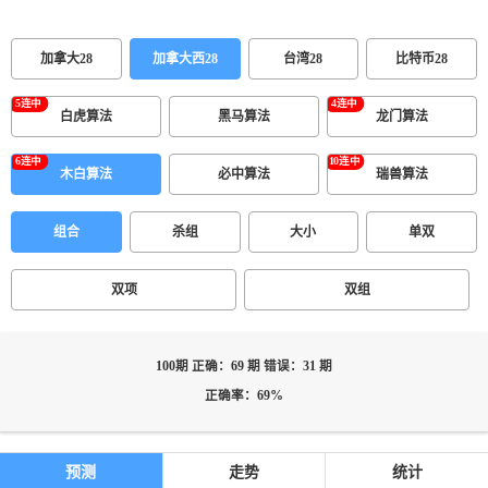
加拿大28
加拿大西28
台湾28
比特币28
白虎算法
黑马算法
龙门算法
木白算法
必中算法
瑞兽算法
组合
杀组
大小
单双
双项
双组
100期 正确：69 期 错误：31 期
正确率：69%
预测
走势
统计