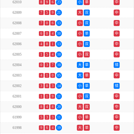
62010
8
9
6
23
小
单
中
62009
7
5
9
21
大
双
中
62008
7
0
6
13
小
双
中
62007
6
0
4
10
小
单
中
62006
4
8
1
13
小
双
中
62005
1
5
4
10
小
双
中
62004
0
3
7
10
大
单
错
62003
4
1
0
05
大
单
中
62002
3
8
3
14
小
单
错
62001
1
1
9
11
小
双
中
62000
8
4
8
20
大
双
中
61999
5
3
3
11
小
单
中
61998
9
6
4
19
大
单
中