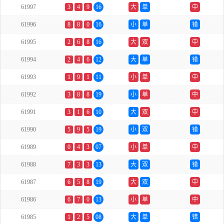
61997
3
4
9
16
大
单
中
61996
8
8
0
16
小
单
错
61995
2
6
8
16
大
双
中
61994
2
4
6
12
大
单
错
61993
1
9
1
11
小
单
中
61992
3
8
8
19
小
单
中
61991
3
1
6
10
大
双
中
61990
5
9
5
19
小
双
错
61989
0
4
3
07
小
单
中
61988
7
3
3
13
大
双
错
61987
6
5
8
19
大
双
中
61986
6
7
0
13
小
单
中
61985
1
2
5
08
大
单
错