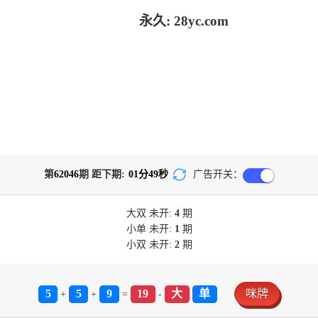
永久: 28yc.com
第
62046
期 距下期:
01
分
49
秒
广告开关：
大双
未开:
4
期
小单
未开:
1
期
小双
未开:
2
期
5
5
9
19
大
单
咪牌
+
+
=
-