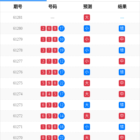
期号
号码
预测
结果
61281
---
大
---
单
61280
2
6
9
17
小
错
61279
1
1
8
10
小
中
61278
3
7
9
19
小
错
61277
2
7
3
12
小
中
61276
5
3
9
17
小
错
61275
5
9
8
22
大
中
61274
8
4
5
17
大
中
61273
6
3
3
12
大
错
61272
6
5
3
14
大
中
61271
1
9
8
18
小
错
61270
8
5
9
22
大
中