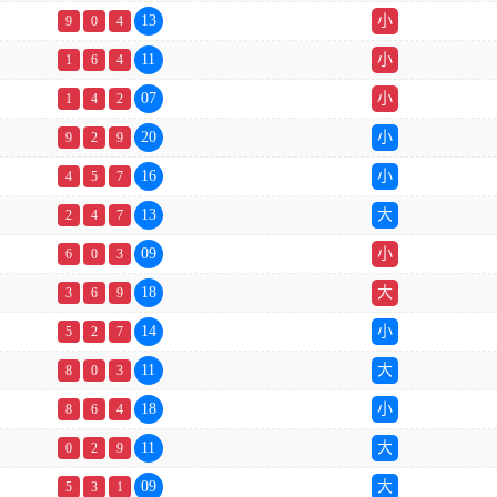
13
小
9
0
4
11
小
1
6
4
07
小
1
4
2
20
小
9
2
9
16
小
4
5
7
13
大
2
4
7
09
小
6
0
3
18
大
3
6
9
14
小
5
2
7
11
大
8
0
3
18
小
8
6
4
11
大
0
2
9
09
大
5
3
1