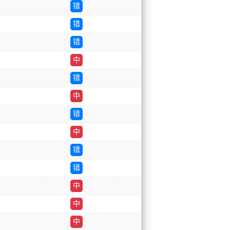
错
错
错
中
错
中
错
中
错
错
中
中
中