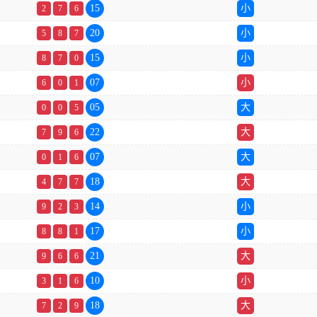
15
小
2
7
6
20
小
5
8
7
15
小
8
7
0
07
小
6
0
1
05
大
0
0
5
22
大
7
9
6
07
大
0
1
6
18
大
4
7
7
14
小
9
2
3
17
小
8
8
1
21
大
9
6
6
10
小
3
1
6
18
大
7
2
9