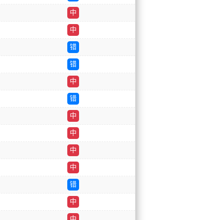
中
中
错
错
中
错
中
中
中
中
错
中
中