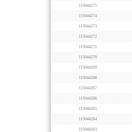
115044275
115044274
115044273
115044272
115044271
115044270
115044269
115044268
115044267
115044266
115044265
115044264
115044263