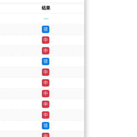
结果
---
错
中
中
错
中
中
中
中
中
错
中