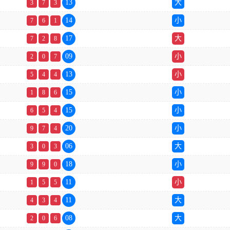
13
大
3
7
3
14
小
7
6
1
17
大
7
2
8
09
小
2
0
7
13
小
5
4
4
15
小
1
8
6
15
小
6
5
4
20
小
9
7
4
06
大
3
0
3
18
小
9
9
0
11
小
1
5
5
11
大
4
3
4
08
大
2
0
6