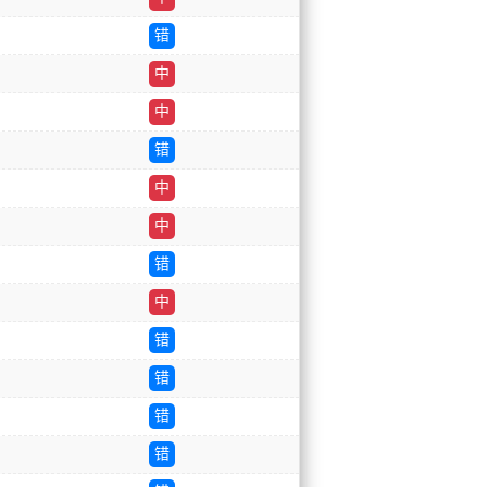
错
中
中
错
中
中
错
中
错
错
错
错