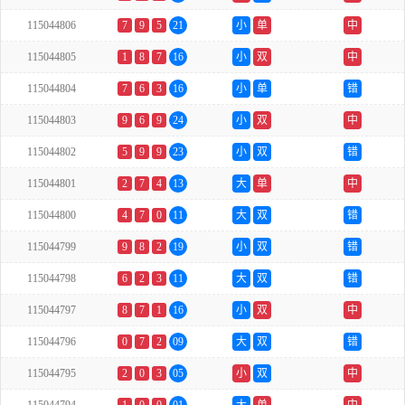
115044806
7
9
5
21
小
单
中
115044805
1
8
7
16
小
双
中
115044804
7
6
3
16
小
单
错
115044803
9
6
9
24
小
双
中
115044802
5
9
9
23
小
双
错
115044801
2
7
4
13
大
单
中
115044800
4
7
0
11
大
双
错
115044799
9
8
2
19
小
双
错
115044798
6
2
3
11
大
双
错
115044797
8
7
1
16
小
双
中
115044796
0
7
2
09
大
双
错
115044795
2
0
3
05
小
双
中