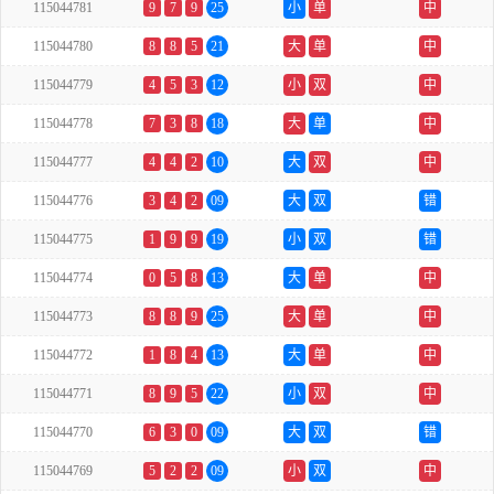
115044781
9
7
9
25
小
单
中
115044780
8
8
5
21
大
单
中
115044779
4
5
3
12
小
双
中
115044778
7
3
8
18
大
单
中
115044777
4
4
2
10
大
双
中
115044776
3
4
2
09
大
双
错
115044775
1
9
9
19
小
双
错
115044774
0
5
8
13
大
单
中
115044773
8
8
9
25
大
单
中
115044772
1
8
4
13
大
单
中
115044771
8
9
5
22
小
双
中
115044770
6
3
0
09
大
双
错
115044769
5
2
2
09
小
双
中