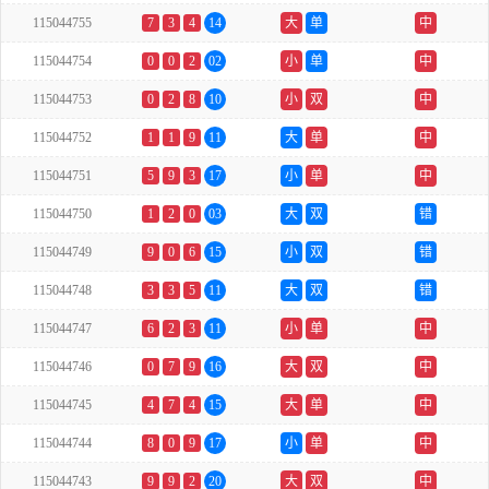
115044755
7
3
4
14
大
单
中
115044754
0
0
2
02
小
单
中
115044753
0
2
8
10
小
双
中
115044752
1
1
9
11
大
单
中
115044751
5
9
3
17
小
单
中
115044750
1
2
0
03
大
双
错
115044749
9
0
6
15
小
双
错
115044748
3
3
5
11
大
双
错
115044747
6
2
3
11
小
单
中
115044746
0
7
9
16
大
双
中
115044745
4
7
4
15
大
单
中
115044744
8
0
9
17
小
单
中
115044743
9
9
2
20
大
双
中