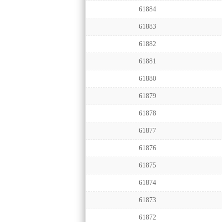
61884
61883
61882
61881
61880
61879
61878
61877
61876
61875
61874
61873
61872