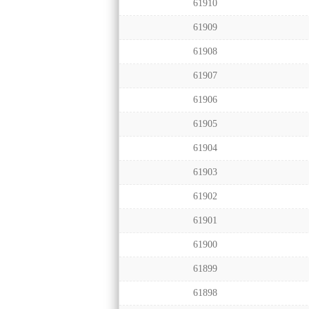
61910
61909
61908
61907
61906
61905
61904
61903
61902
61901
61900
61899
61898