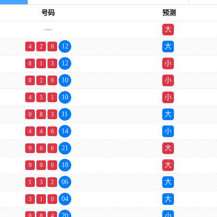
号码
预测
---
大
双
12
大
4
2
6
12
小
8
1
3
10
小
8
2
0
10
小
4
5
1
11
大
0
8
3
14
小
4
4
6
21
大
9
6
6
18
大
9
9
0
06
大
1
3
2
04
大
3
1
0
20
小
8
8
4