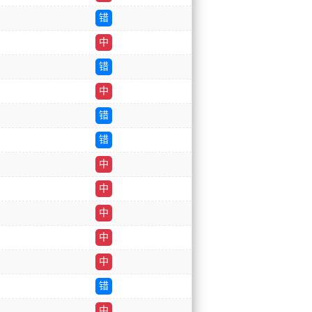
错
中
错
中
错
错
中
中
中
中
中
错
中