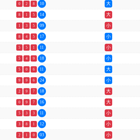
10
大
0
2
8
14
大
8
1
5
09
小
1
3
5
17
小
8
4
5
11
小
5
5
1
18
小
5
4
9
11
大
5
0
6
24
小
9
9
6
18
大
2
9
7
16
大
0
9
7
11
小
5
3
3
12
小
3
8
1
03
小
2
1
0