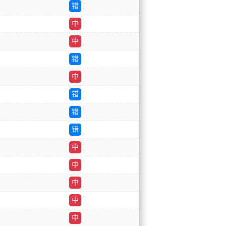
错
中
中
错
中
错
错
错
中
中
中
中
中