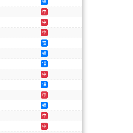
错
中
中
中
错
错
错
中
错
中
错
中
中