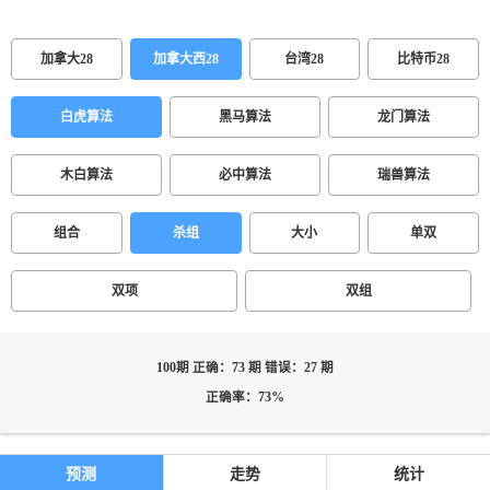
加拿大28
加拿大西28
台湾28
比特币28
白虎算法
黑马算法
龙门算法
木白算法
必中算法
瑞兽算法
组合
杀组
大小
单双
双项
双组
100期 正确：73 期 错误：27 期
正确率：73%
预测
走势
统计