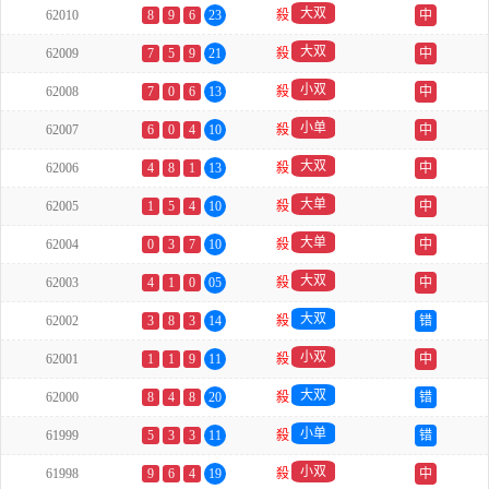
大双
62010
8
9
6
23
殺
中
大双
62009
7
5
9
21
殺
中
小双
62008
7
0
6
13
殺
中
小单
62007
6
0
4
10
殺
中
大双
62006
4
8
1
13
殺
中
大单
62005
1
5
4
10
殺
中
大单
62004
0
3
7
10
殺
中
大双
62003
4
1
0
05
殺
中
大双
62002
3
8
3
14
殺
错
小双
62001
1
1
9
11
殺
中
大双
62000
8
4
8
20
殺
错
小单
61999
5
3
3
11
殺
错
小双
61998
9
6
4
19
殺
中