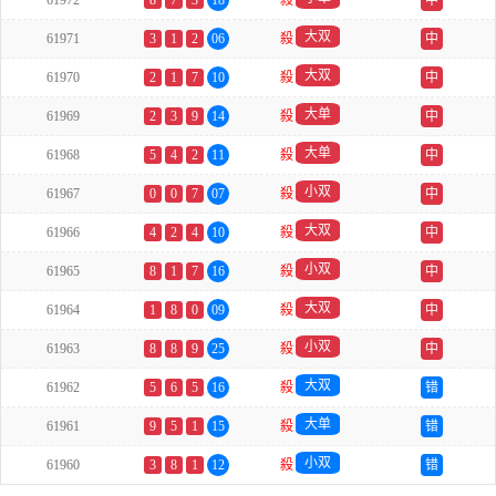
61972
8
7
3
18
殺
中
大双
61971
3
1
2
06
殺
中
大双
61970
2
1
7
10
殺
中
大单
61969
2
3
9
14
殺
中
大单
61968
5
4
2
11
殺
中
小双
61967
0
0
7
07
殺
中
大双
61966
4
2
4
10
殺
中
小双
61965
8
1
7
16
殺
中
大双
61964
1
8
0
09
殺
中
小双
61963
8
8
9
25
殺
中
大双
61962
5
6
5
16
殺
错
大单
61961
9
5
1
15
殺
错
小双
61960
3
8
1
12
殺
错