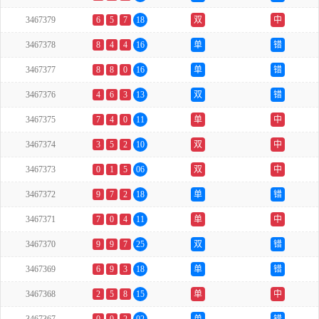
3467379
6
5
7
18
双
中
3467378
8
4
4
16
单
错
3467377
8
8
0
16
单
错
3467376
4
6
3
13
双
错
3467375
7
4
0
11
单
中
3467374
3
5
2
10
双
中
3467373
0
1
5
06
双
中
3467372
9
7
2
18
单
错
3467371
7
0
4
11
单
中
3467370
9
9
7
25
双
错
3467369
6
9
3
18
单
错
3467368
2
5
8
15
单
中