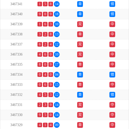
3467341
1
5
8
14
单
错
3467340
9
0
9
18
单
错
3467339
1
6
3
10
双
中
3467338
3
2
8
13
单
中
3467337
6
2
4
12
双
中
3467336
4
6
0
10
双
中
3467335
8
0
9
17
单
中
3467334
0
4
0
04
单
错
3467333
0
6
9
15
单
中
3467332
4
5
3
12
单
错
3467331
2
3
9
14
双
中
3467330
9
5
0
14
双
中
3467329
4
1
4
09
单
中